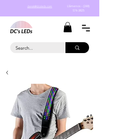
Llámenos - (248)
derek@dcsleds.com
574-3825