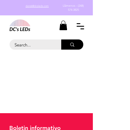
Llámenos - (248)
derek@dcsleds.com
574-3825
Boletin informativo